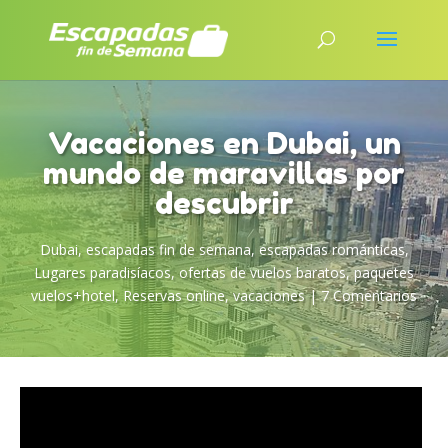
Vacaciones en Dubai, un
mundo de maravillas por
descubrir
Dubai
,
escapadas fin de semana
,
escapadas románticas
,
Lugares paradisíacos
,
ofertas de vuelos baratos
,
paquetes
vuelos+hotel
,
Reservas online
,
vacaciones
|
7 Comentarios