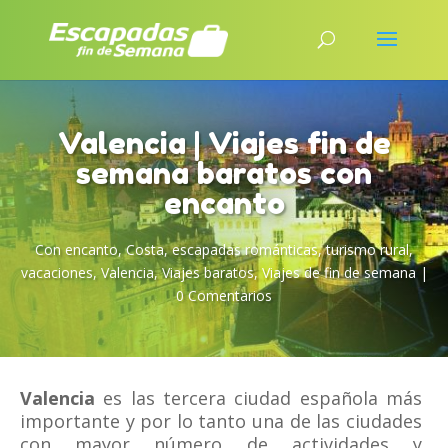
Valencia | Viajes fin de
semana baratos con
encanto
Con encanto
,
Costa
,
escapadas románticas
,
turismo rural
,
vacaciones
,
Valencia
,
Viajes baratos
,
Viajes de fin de semana
|
0 Comentarios
Valencia
es las tercera ciudad española más
importante y por lo tanto una de las ciudades
con mayor número de actividades y