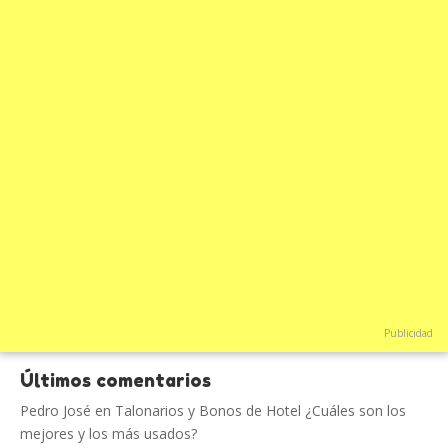
Publicidad
Últimos comentarios
Pedro José
en
Talonarios y Bonos de Hotel ¿Cuáles son los
mejores y los más usados?