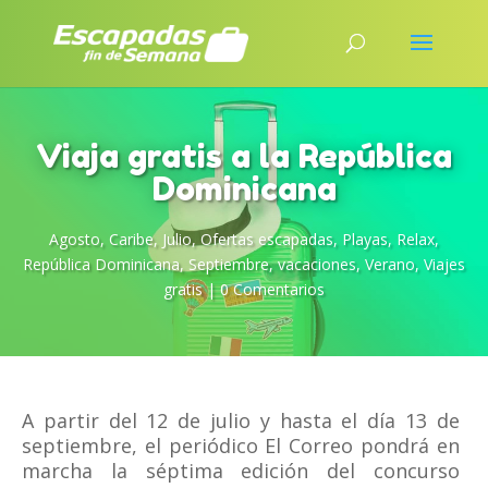
Viaja gratis a la República
Dominicana
Agosto
,
Caribe
,
Julio
,
Ofertas escapadas
,
Playas
,
Relax
,
República Dominicana
,
Septiembre
,
vacaciones
,
Verano
,
Viajes
gratis
|
0 Comentarios
A partir del 12 de julio y hasta el día 13 de
septiembre, el periódico El Correo pondrá en
marcha la séptima edición del concurso