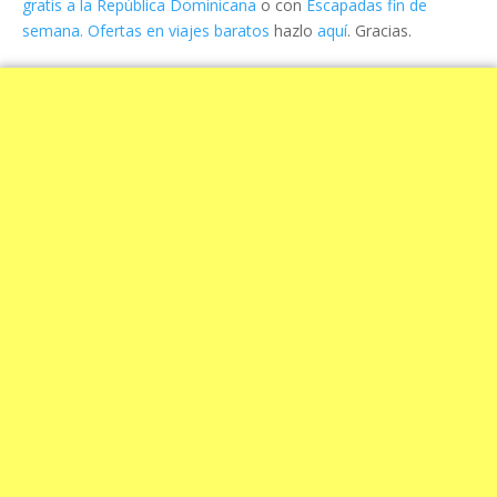
gratis a la República Dominicana
o con
Escapadas fin de
semana. Ofertas en viajes baratos
hazlo
aquí
. Gracias.