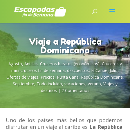
Viaje a República
Dominicana
Agosto
,
Antillas
,
Cruceros baratos (económicos)
,
Cruceros y
mini-cruceros fin de semana
,
descuentos
,
El Caribe
,
Julio
,
Ofertas de viajes
,
Precios
,
Punta Cana
,
República Dominicana
,
Septiembre
,
Todo incluido
,
vacaciones
,
Verano
,
Viajes y
destinos
|
2 Comentarios
Uno de los países más bellos que podemos
disfrutar en un viaje al caribe es
La República