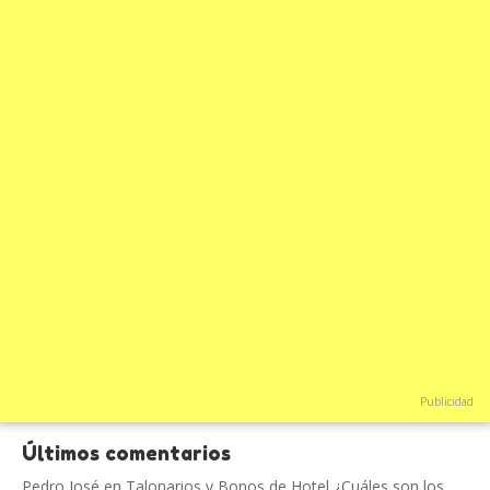
Publicidad
Últimos comentarios
Pedro José
en
Talonarios y Bonos de Hotel ¿Cuáles son los