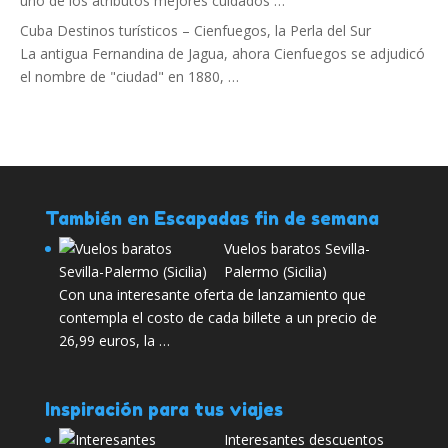
uno de los atributos mejores cuidados …
Cuba Destinos turísticos – Cienfuegos, la Perla del Sur
La antigua Fernandina de Jagua, ahora Cienfuegos se adjudicó
el nombre de "ciudad" en 1880, …
También en Escapadas fin de semana
Vuelos baratos Sevilla-
Palermo (Sicilia)
Con una interesante oferta de lanzamiento que
contempla el costo de cada billete a un precio de
26,99 euros, la …
Inspiración para tus viajes
Interesantes descuentos