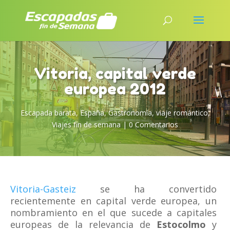
Vitoria, capital verde
europea 2012
Escapada barata
,
España
,
Gastronomía
,
viaje romántico
,
Viajes fin de semana
|
0 Comentarios
Vitoria-Gasteiz
se ha convertido
recientemente en capital verde europea, un
nombramiento en el que sucede a capitales
europeas de la relevancia de
Estocolmo
y