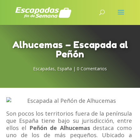
Alhucemas – Escapada al
Peñón
Escapadas
,
España
|
0 Comentarios
Son pocos los territorios fuera de la península
que España tiene bajo su jurisdicción, entre
ellos el
Peñón de Alhucemas
destaca como
uno de los de más pequeños. Ubicado a