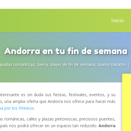
Inicio
Andorra en tu fin de semana
apadas románticas
,
Sierra
,
Viajes de fin de semana
,
Vuelos baratos
|
nteresante es sin duda sus fiestas, festivales, eventos, y su
ico, una amplia oferta que Andorra nos ofrece para hacer más
na por los Pirineos
.
as románicas, calles y plazas pintorescas, preciosos puentes,
país nos podrá ofrecer en un espacio tan reducido.
Andorra