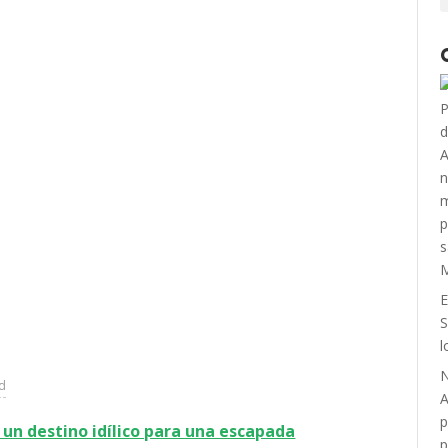
E
S
l
N
ad
A
p
, un destino idílico para una escapada
p