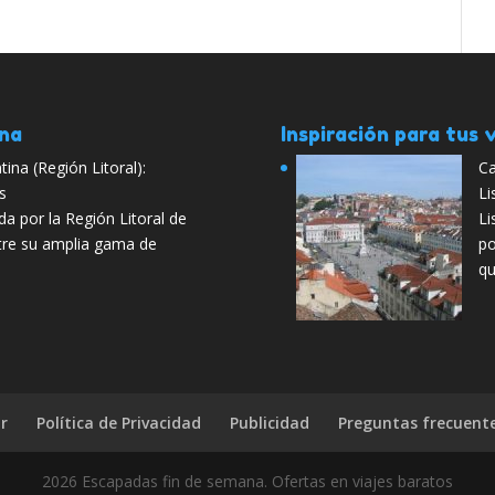
ana
Inspiración para tus v
ina (Región Litoral):
Ca
s
Li
a por la Región Litoral de
Li
ntre su amplia gama de
po
qu
r
Política de Privacidad
Publicidad
Preguntas frecuent
2026 Escapadas fin de semana. Ofertas en viajes baratos