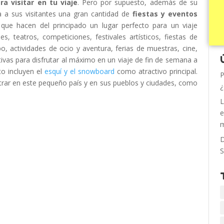
a visitar en tu viaje
. Pero por supuesto, además de su
a a sus visitantes una gran cantidad de
fiestas y eventos
 que hacen del principado un lugar perfecto para un viaje
les, teatros, competiciones, festivales artísticos, fiestas de
o, actividades de ocio y aventura, ferias de muestras, cine,
tivas para disfrutar al máximo en un viaje de fin de semana a
o incluyen el
esquí y el snowboard
como atractivo principal.
P
ar en este pequeño país y en sus pueblos y ciudades, como
¿
L
e
m
D
S