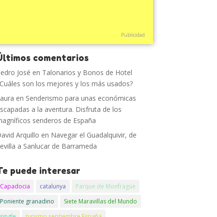
Publicidad
Últimos comentarios
edro José
en
Talonarios y Bonos de Hotel
Cuáles son los mejores y los más usados?
aura
en
Senderismo para unas económicas
scapadas a la aventura. Disfruta de los
agníficos senderos de España
avid Arquillo
en
Navegar el Guadalquivir, de
evilla a Sanlucar de Barrameda
Te puede interesar
Capadocia
catalunya
Parque de Monfragüe
Poniente granadino
Siete Maravillas del Mundo
single
turismo septiembre España