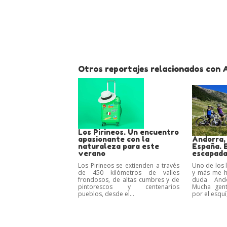
Otros reportajes relacionados con 
Los Pirineos. Un encuentro
apasionante con la
Andorra,
naturaleza para este
España. 
verano
escapad
Los Pirineos se extienden a través
Uno de los 
de 450 kilómetros de valles
y más me h
frondosos, de altas cumbres y de
duda Ando
pintorescos y centenarios
Mucha gent
pueblos, desde el...
por el esquí,