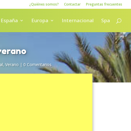
¿Quiénes somos?
Contactar
Preguntas frecuentes
España
Europa
Internacional
Spa
verano
al
,
Verano
|
0 Comentarios