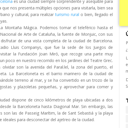
celona
es una ciudad siempre sorprendente y asequible para
ya que nos presenta múltiples opciones para visitarla, bien sea
ano y cultural, para realizar
turismo rural
o bien, llegado el
ayas.
La Montaña Mágica. Podemos tomar el teleférico hasta el
 Nacional de Arte de Cataluña, la fuente de Monjuic, con sus
isfrutar de una vista completa de la ciudad de Barcelona.
P
adio Lluis Companys, que fue la sede de los Juegos de
¿
 visitar la Fundación Joan Miró, que recoge una parte muy
L
un poco en nuestro recorrido en los jardines del Teatre Grec.
e
vidar son la avenida del Paral.lel, la zona del puerto, el
m
eta. La Barceloneta es el barrio marinero de la ciudad de
D
anándole terreno al mar, y se ha convertido en un trozo de la
S
ngostas y plazoletas pequeñas, y aprovechar para comer y
ciudad dispone de cinco kilómetros de playa ubicadas a dos
 desde la Barceloneta hasta Diagonal Mar. Sin embargo, las
son las de Passeig Marítim, la de Sant Sebastiá y la playa
 ideales para desconectar del ajetreo de la ciudad.