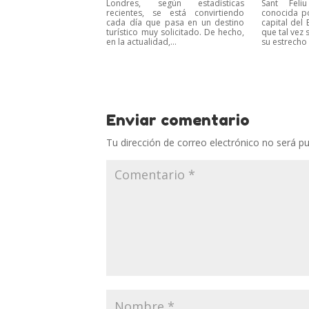
Londres, según estadísticas
Sant Feli
recientes, se está convirtiendo
conocida p
cada día que pasa en un destino
capital del 
turístico muy solicitado. De hecho,
que tal vez
en la actualidad,...
su estrecho 
Enviar comentario
Tu dirección de correo electrónico no será pu