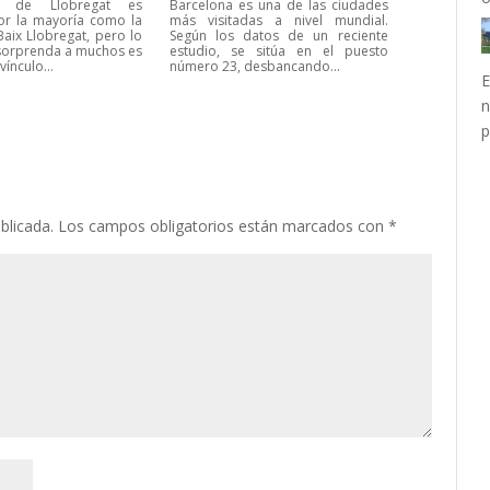
u de Llobregat es
Barcelona es una de las ciudades
or la mayoría como la
más visitadas a nivel mundial.
Baix Llobregat, pero lo
Según los datos de un reciente
 sorprenda a muchos es
estudio, se sitúa en el puesto
vínculo...
número 23, desbancando...
E
n
p
blicada.
Los campos obligatorios están marcados con
*