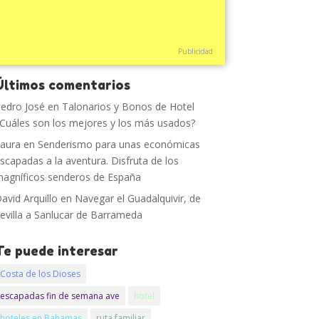
Publicidad
Últimos comentarios
edro José
en
Talonarios y Bonos de Hotel
Cuáles son los mejores y los más usados?
aura
en
Senderismo para unas económicas
scapadas a la aventura. Disfruta de los
agníficos senderos de España
avid Arquillo
en
Navegar el Guadalquivir, de
evilla a Sanlucar de Barrameda
Te puede interesar
Costa de los Dioses
escapadas fin de semana ave
hotel
hoteles en Bahamas
ruta familiar