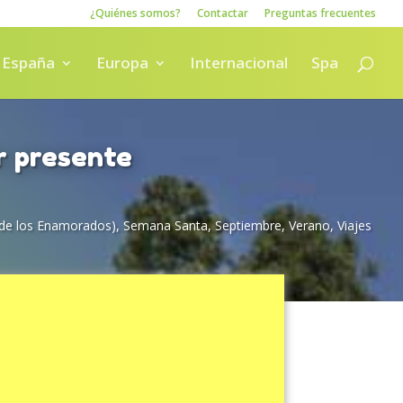
¿Quiénes somos?
Contactar
Preguntas frecuentes
España
Europa
Internacional
Spa
r presente
a de los Enamorados)
,
Semana Santa
,
Septiembre
,
Verano
,
Viajes