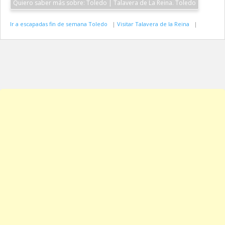
Quiero saber más sobre: Toledo | Talavera de La Reina. Toledo
Ir a escapadas fin de semana Toledo
|
Visitar Talavera de la Reina
|