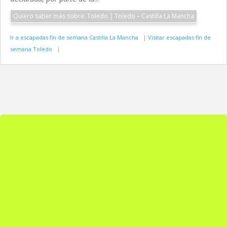
Quiero saber más sobre: Toledo | Toledo – Castilla La Mancha
Ir a escapadas fin de semana Castilla La Mancha
|
Visitar escapadas fin de
semana Toledo
|