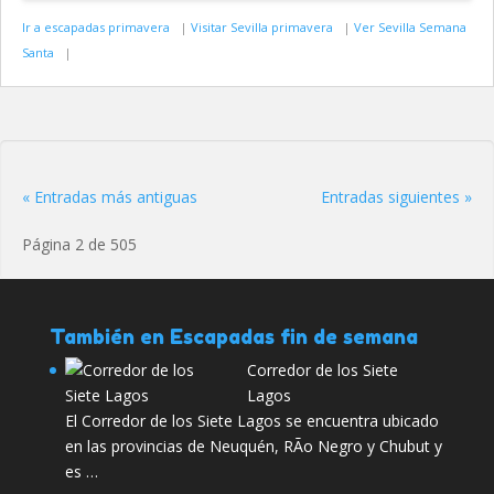
Ir a escapadas primavera
|
Visitar Sevilla primavera
|
Ver Sevilla Semana
Santa
|
« Entradas más antiguas
Entradas siguientes »
Página 2 de 505
También en Escapadas fin de semana
Corredor de los Siete
Lagos
El Corredor de los Siete Lagos se encuentra ubicado
en las provincias de Neuquén, RÃ­o Negro y Chubut y
es …