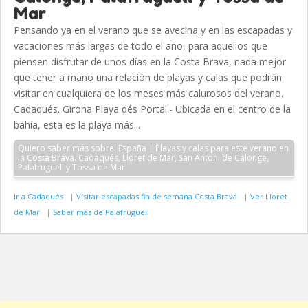
Mar
Pensando ya en el verano que se avecina y en las escapadas y
vacaciones más largas de todo el año, para aquellos que
piensen disfrutar de unos días en la Costa Brava, nada mejor
que tener a mano una relación de playas y calas que podrán
visitar en cualquiera de los meses más calurosos del verano.
Cadaqués. Girona Playa dés Portal.- Ubicada en el centro de la
bahía, esta es la playa más...
Quiero saber más sobre: España | Playas y calas para este verano en
la Costa Brava. Cadaqués, Lloret de Mar, San Antoni de Calonge,
Palafruguell y Tossa de Mar
Ir a Cadaqués
|
Visitar escapadas fin de semana Costa Brava
|
Ver Lloret
de Mar
|
Saber más de Palafruguell