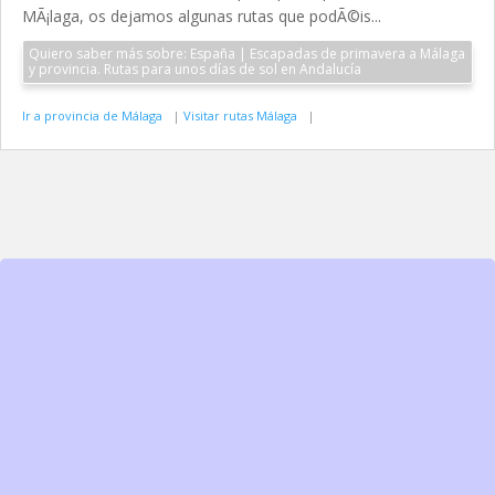
MÃ¡laga, os dejamos algunas rutas que podÃ©is...
Quiero saber más sobre: España | Escapadas de primavera a Málaga
y provincia. Rutas para unos días de sol en Andalucía
Ir a provincia de Málaga
|
Visitar rutas Málaga
|