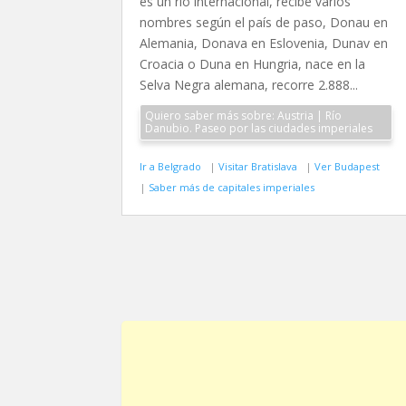
es un río internacional, recibe varios
nombres según el país de paso, Donau en
Alemania, Donava en Eslovenia, Dunav en
Croacia o Duna en Hungria, nace en la
Selva Negra alemana, recorre 2.888...
Quiero saber más sobre: Austria | Río
Danubio. Paseo por las ciudades imperiales
Ir a Belgrado
|
Visitar Bratislava
|
Ver Budapest
|
Saber más de capitales imperiales