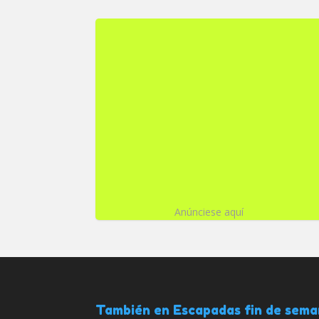
Anúnciese aquí
También en Escapadas fin de sem