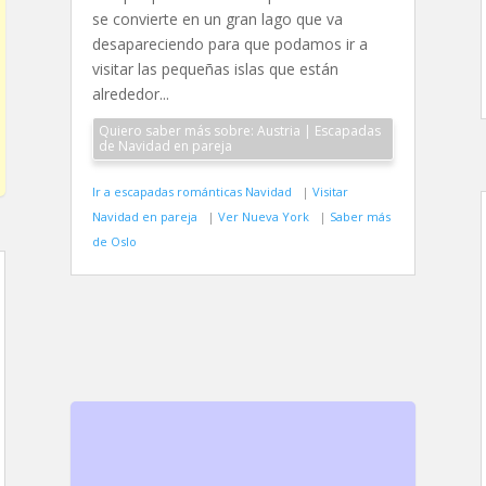
se convierte en un gran lago que va
desapareciendo para que podamos ir a
visitar las pequeñas islas que están
alrededor...
Quiero saber más sobre: Austria | Escapadas
de Navidad en pareja
Ir a escapadas románticas Navidad
|
Visitar
Navidad en pareja
|
Ver Nueva York
|
Saber más
de Oslo