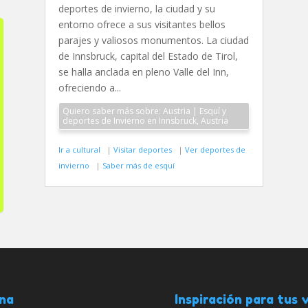
deportes de invierno, la ciudad y su
entorno ofrece a sus visitantes bellos
parajes y valiosos monumentos. La ciudad
de Innsbruck, capital del Estado de Tirol,
se halla anclada en pleno Valle del Inn,
ofreciendo a...
Quiero saber más sobre: Austria | Esquí y
deportes de Invierno en Innsbruck, Austria
Ir a cultural
|
Visitar deportes
|
Ver deportes de
invierno
|
Saber más de esquí
ana
Inspiración para tus v