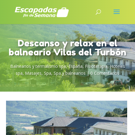
Descanso y relax en el
balneario Vilas del Turbón
Balnearios y termalismo spa
,
España
,
Fisioterapia
,
Hoteles
spa
,
Masajes
,
Spa
,
Spa y balnearios
|
0 Comentarios