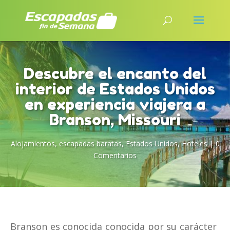
Descubre el encanto del
interior de Estados Unidos
en experiencia viajera a
Branson, Missouri
Alojamientos
,
escapadas baratas
,
Estados Unidos
,
Hoteles
|
0
Comentarios
Branson es conocida conocida por su carácter