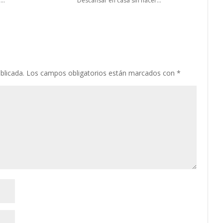
..
Descansar en casa sin hacer...
blicada.
Los campos obligatorios están marcados con
*