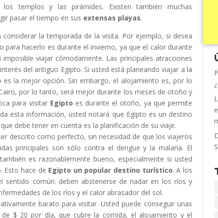
de los templos y las pirámides. Existen también muchas
gir pasar el tiempo en sus
extensas playas
.
considerar la temporada de la visita. Por ejemplo, si desea
o para hacerlo es durante el invierno, ya que el calor durante
si imposible viajar cómodamente. Las principales atracciones
 interés del antiguo Egipto. Si usted está planeando viajar a la
P
es la mejor opción. Sin embargo, el alojamiento es, por lo
¿
l Cairo, por lo tanto, será mejor durante los meses de otoño y
L
oca para visitar
Egipto
es durante el otoño, ya que permite
e
toda esta información, usted notará que Egipto es un destino
m
que debe tener en cuenta es la planificación de su viaje.
D
r descrito como perfecto, sin necesidad de que los viajeros
S
s principales son sólo contra el dengue y la malaria. El
, también es razonablemente bueno, especialmente si usted
o
. Esto hace de
Egipto un popular destino turístico
. A los
el sentido común: deben abstenerse de nadar en los ríos y
enfermedades de los ríos y el calor abrasador del sol.
elativamente barato para visitar. Usted puede conseguir unas
 de $ 20 por día, que cubre la comida, el alojamiento y el