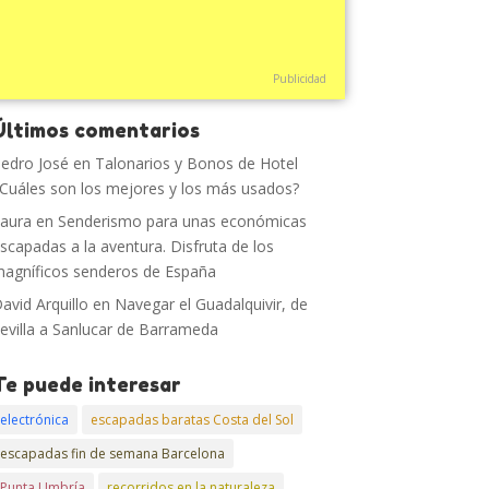
Publicidad
Últimos comentarios
edro José
en
Talonarios y Bonos de Hotel
Cuáles son los mejores y los más usados?
aura
en
Senderismo para unas económicas
scapadas a la aventura. Disfruta de los
agníficos senderos de España
avid Arquillo
en
Navegar el Guadalquivir, de
evilla a Sanlucar de Barrameda
Te puede interesar
electrónica
escapadas baratas Costa del Sol
escapadas fin de semana Barcelona
Punta Umbría
recorridos en la naturaleza