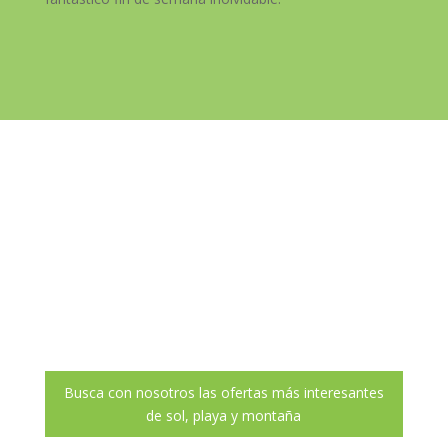
Costa de Valencia
Un lugar para conocer
Conoce Valencia, Cullera, Sueca,
Torreblanca y Alcalá de Xivert. Toda una
experiencia inolvidable.
Busca con nosotros las ofertas más interesantes
de sol, playa y montaña