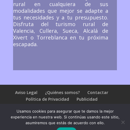
rural en cualquiera de sus
modalidades que mejor se adapte a
tus necesidades y a tu presupuesto.
Disfruta del turismo rural de
Valencia, Cullera, Sueca, Alcalá de
Xivert o Torreblanca en tu próxima
escapada.
Aviso Legal
¿Quiénes somos?
Contactar
Política de Privacidad
Publicidad
Preguntas frecuentes
Usamos cookies para asegurar que te damos la mejor
experiencia en nuestra web. Si continúas usando este sitio,
asumiremos que estás de acuerdo con ello.