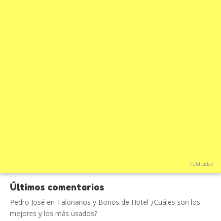
Publicidad
Últimos comentarios
Pedro José
en
Talonarios y Bonos de Hotel ¿Cuáles son los
mejores y los más usados?