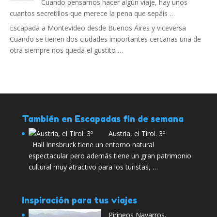
Cuando pensamos hacer algún viaje, hay unos
cuantos secretillos que merece la pena que sepáis …
Escapada a Montevideo desde Buenos Aires y viceversa
Cuando se tienen dos ciudades importantes cercanas una de
otra siempre nos queda el gustito …
También en Escapadas fin de semana
Austria, el Tirol. 3º
Hall Innsbruck tiene un entorno natural
espectacular pero además tiene un gran patrimonio
cultural muy atractivo para los turistas, …
Inspiración para tus viajes
Pirineos Navarros,