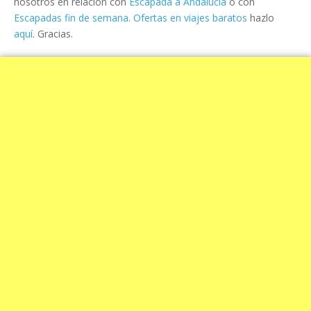
nosotros en relación con
Escapada a Andalucía
o con
Escapadas fin de semana. Ofertas en viajes baratos
hazlo
aquí
. Gracias.