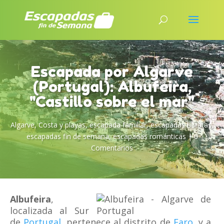
Escapada por Algarve
(Portugal): Albufeira,
"Castillo sobre el mar"
Algarve
,
Costa y playas
,
escapada familiar
,
escapadas baratas
,
escapadas fin de semana
,
escapadas románticas
|
0
Comentarios
Albufeira
,
localizada al Sur
de
Portugal
, pertenece al distrito de
Faro
, y a