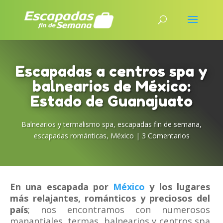
Escapadas a centros spa y
balnearios de México:
Estado de Guanajuato
Balnearios y termalismo spa
,
escapadas fin de semana
,
escapadas románticas
,
México
|
3 Comentarios
En una escapada por
México
y los lugares
más relajantes, románticos y preciosos del
país
; nos encontramos con numerosos
manantiales, termas, balnearios y centros spa