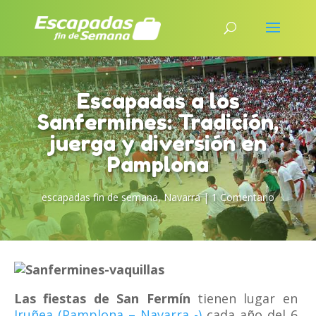
Escapadas a los
Sanfermines: Tradición,
juerga y diversión en
Pamplona
escapadas fin de semana
,
Navarra
|
1 Comentario
Las fiestas de San Fermín
tienen lugar en
Iruñea (Pamplona – Navarra -)
cada año del 6