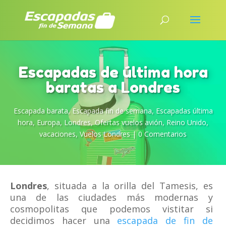
Escapadas de última hora
baratas a Londres
Escapada barata
,
Escapada fin de semana
,
Escapadas última
hora
,
Europa
,
Londres
,
Ofertas vuelos avión
,
Reino Unido
,
vacaciones
,
Vuelos Londres
|
0 Comentarios
Londres
, situada a la orilla del Tamesis, es
una de las ciudades más modernas y
cosmopolitas que podemos vistitar si
decidimos hacer una
escapada de fin de