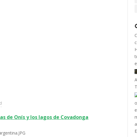
C
c
H
t
A
T
ad
as de Onís y los lagos de Covadonga