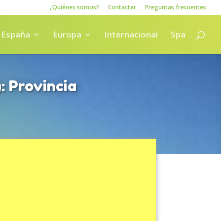
¿Quiénes somos?
Contactar
Preguntas frecuentes
España
Europa
Internacional
Spa
: Provincia