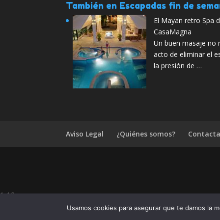
También en Escapadas fin de sem
El Mayan retro Spa 
CasaMagna
Un buen masaje no n
acto de eliminar el 
la presión de …
Aviso Legal
¿Quiénes somos?
Contacta
1.4.2
¿Te ha gustado Escapadas por Argenti
Usamos cookies para asegurar que te damos la me