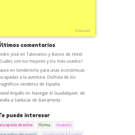
Publicidad
Últimos comentarios
edro José
en
Talonarios y Bonos de Hotel
Cuáles son los mejores y los más usados?
aura
en
Senderismo para unas económicas
scapadas a la aventura. Disfruta de los
agníficos senderos de España
avid Arquillo
en
Navegar el Guadalquivir, de
evilla a Sanlucar de Barrameda
Te puede interesar
escapada atractiva
Florina
Huatulco
maravillas del mundo
provincia de A Coruña