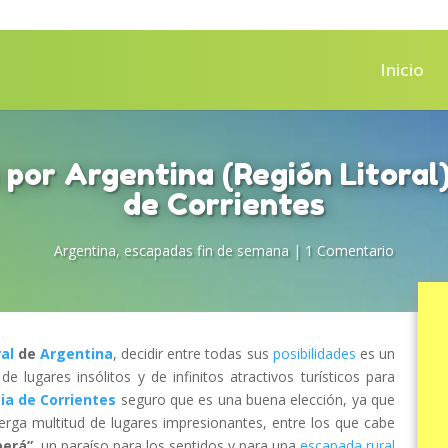
Inicio
por Argentina (Región Litoral)
de Corrientes
Argentina
,
escapadas fin de semana
|
1 Comentario
al
de
Argentina
, decidir entre todas sus
posibilidades
es un
de lugares insólitos y de infinitos atractivos turísticos para
ia de Corrientes
seguro que es una buena elección, ya que
rga multitud de lugares impresionantes, entre los que cabe
berá”
, un paraíso para los sentidos y para una
escapada rural