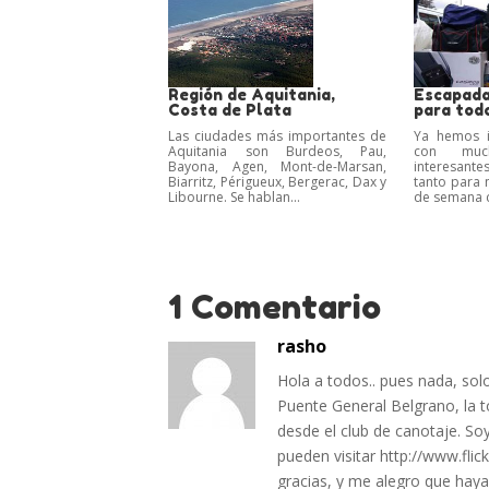
Región de Aquitania,
Escapada
Costa de Plata
para todo
Las ciudades más importantes de
Ya hemos i
Aquitania son Burdeos, Pau,
con muc
Bayona, Agen, Mont-de-Marsan,
interesante
Biarritz, Périgueux, Bergerac, Dax y
tanto para 
Libourne. Se hablan...
de semana c
1 Comentario
rasho
Hola a todos.. pues nada, solo
Puente General Belgrano, la 
desde el club de canotaje. So
pueden visitar http://www.fl
gracias, y me alegro que hay