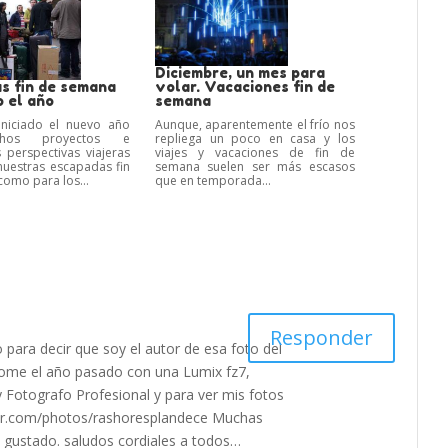
Diciembre, un mes para
s fin de semana
volar. Vacaciones fin de
 el año
semana
niciado el nuevo año
Aunque, aparentemente el frío nos
hos proyectos e
repliega un poco en casa y los
s perspectivas viajeras
viajes y vacaciones de fin de
nuestras escapadas fin
semana suelen ser más escasos
omo para los...
que en temporada...
Responder
 para decir que soy el autor de esa foto del
tome el año pasado con una Lumix fz7,
y Fotografo Profesional y para ver mis fotos
ickr.com/photos/rashoresplandece Muchas
a gustado. saludos cordiales a todos…