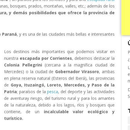
gunas, bosques, prados, montañas, valles, etc.; además de los
ura, y demás posibilidades que ofrece la provincia de
ío
Paraná
, y es una de las ciudades más bellas e interesantes
Los destinos más importantes que podemos visitar en
P
nuestra
escapada por Corrientes
, debemos destacar la
¿
Colonia Pellegrini
(cercana a la magnífica ciudad de
L
Mercedes) o la ciudad de
Gobernador Virasoro
, ambas
e
en plena reserva natural (Esteros del Iberá), las provincias
m
de
Goya, Ituzaingó, Loreto, Mercedes, y Paso de la
D
Patria
; paraísos de la
pesca
, del deporte y las actividades
S
de aventuray riesgo, del turismo rural y para los amantes
de la naturaleza, debido a los lagos, ríos y bosques que
contiene, de un
incalculable valor ecológico y
turístico.