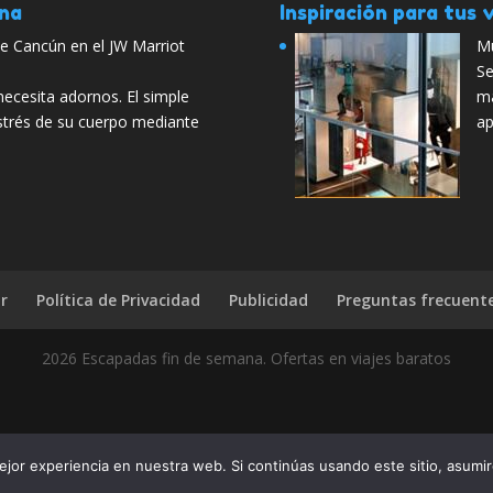
ana
Inspiración para tus v
de Cancún en el JW Marriot
Mu
Se
ecesita adornos. El simple
má
estrés de su cuerpo mediante
ap
r
Política de Privacidad
Publicidad
Preguntas frecuent
2026 Escapadas fin de semana. Ofertas en viajes baratos
na (Región Litoral): Provincia de Corrientes? Pues díselo a tus amig
jor experiencia en nuestra web. Si continúas usando este sitio, asumi
compártelo con todo el mun