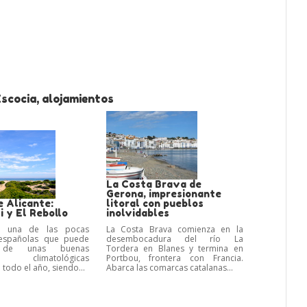
scocia, alojamientos
La Costa Brava de
Gerona, impresionante
e Alicante:
litoral con pueblos
 y El Rebollo
inolvidables
es una de las pocas
La Costa Brava comienza en la
 españolas que puede
desembocadura del río La
r de unas buenas
Tordera en Blanes y termina en
es climatológicas
Portbou, frontera con Francia.
 todo el año, siendo...
Abarca las comarcas catalanas...