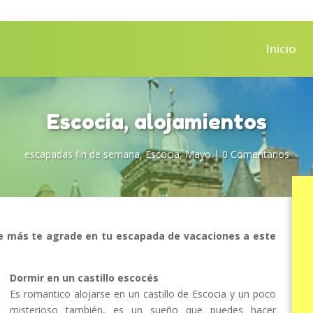
Inicio
Escocia, alojamientos
escapadas fin de semana
,
Escocia
,
Mayo
|
0 Comentarios
que más te agrade en tu escapada de vacaciones a este
Dormir en un castillo escocés
Es romantico alojarse en un castillo de Escocia y un poco
misterioso también, es un sueño que puedes hacer