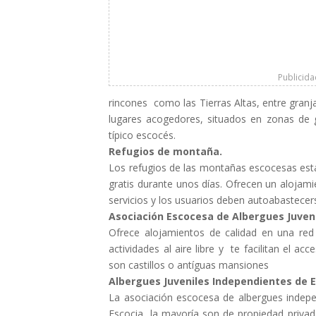
Publicid
rincones como las Tierras Altas, entre gran
lugares acogedores, situados en zonas de 
típico escocés.
Refugios de montaña.
Los refugios de las montañas escocesas está
gratis durante unos días. Ofrecen un alojam
servicios y los usuarios deben autoabastece
Asociación Escocesa de Albergues Juveni
Ofrece alojamientos de calidad en una re
actividades al aire libre y te facilitan el a
son castillos o antíguas mansiones
Albergues Juveniles Independientes de E
La asociación escocesa de albergues indep
Escocia, la mayoría son de propiedad privad