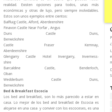
realidad. Existen opciones para todos, unas más
económicas y otras de lujo, pero siempre inolvidables.
Estos son unos ejemplos entre cientos:
Balfluig Castle, Alford, Aberdeenshire
Finavon Castle Near Forfar , Angus
Duns Castle Duns,
P
Berwickshire
¿
Castle Fraser Kemnay,
Aberdeenshire
L
Glengarry Castle Hotel Invergarry, Inverness-
e
shire
m
Barcaldine Castle, Benderloch,
D
Oban
S
Wedderburn Castle Duns,
Berwickshire
Bed & Breakfast Escocia
Los bed and breakfast, son lo más parecido a estar en
casa. Lo mejor de los bed and breakfast de Escocia es
alojarse en una casa y convivir con los escoceses, es una