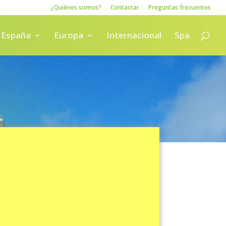
¿Quiénes somos?
Contactar
Preguntas frecuentes
España
Europa
Internacional
Spa