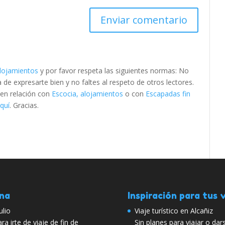
alojamientos
y por favor respeta las siguientes normas: No
e expresarte bien y no faltes al respeto de otros lectores.
 en relación con
Escocia, alojamientos
o con
Escapadas fin
quí
. Gracias.
ana
Inspiración para tus v
ulio
Viaje turístico en Alcañiz
ra irte de viaje de fin de
Sin planes para viajar o da