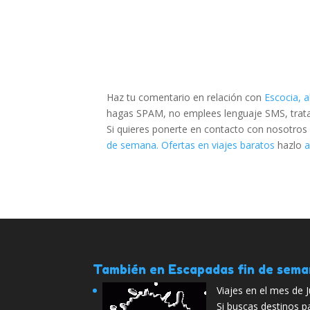
Haz tu comentario en relación con
Escocia, 
hagas SPAM, no emplees lenguaje SMS, trata d
Si quieres ponerte en contacto con nosotros
de semana. Ofertas en viajes baratos
hazlo
a
También en Escapadas fin de sem
Viajes en el mes de J
Si buscas destinos pa