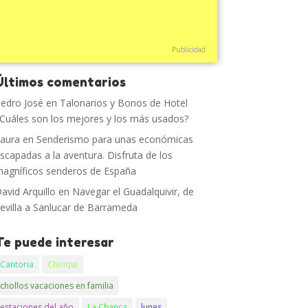
Publicidad
Últimos comentarios
edro José
en
Talonarios y Bonos de Hotel
Cuáles son los mejores y los más usados?
aura
en
Senderismo para unas económicas
scapadas a la aventura. Disfruta de los
agníficos senderos de España
avid Arquillo
en
Navegar el Guadalquivir, de
evilla a Sanlucar de Barrameda
Te puede interesar
Cantoria
Chiriqui
chollos vacaciones en familia
estaciones del año
La Chanca
lunes