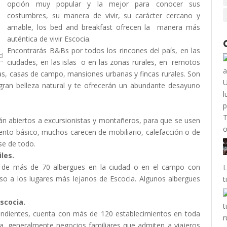
opción muy popular y la mejor para conocer sus
costumbres, su manera de vivir, su carácter cercano y
amable, los bed and breakfast ofrecen la manera más
auténtica de vivir Escocia.
Encontrarás B&Bs por todos los rincones del país, en las
ad
ciudades, en las islas o en las zonas rurales, en remotos
jas, casas de campo, mansiones urbanas y fincas rurales. Son
gran belleza natural y te ofrecerán un abundante desayuno
n abiertos a excursionistas y montañeros, para que se usen
iento básico, muchos carecen de mobiliario, calefacción o de
rse de todo.
les.
d de más de 70 albergues en la ciudad o en el campo con
L
cceso a los lugares más lejanos de Escocia. Algunos albergues
t
scocia.
endientes, cuenta con más de 120 establecimientos en toda
a, generalmente negocios familiares que admiten a viajeros