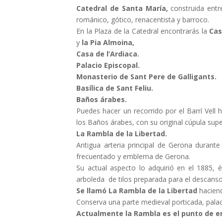
Catedral de Santa María,
construida entre 
románico, gótico, renacentista y barroco.
En la Plaza de la Catedral encontrarás la
Cas
y
la Pia Almoina,
Casa de l’Ardiaca.
Palacio Episcopal.
Monasterio de Sant Pere de Galligants.
Basílica de Sant Feliu.
Baños árabes.
Puedes hacer un recorrido por el Barrí Vell h
los Baños árabes, con su original cúpula supe
La Rambla de la Libertad.
Antigua arteria principal de Gerona durant
frecuentado y emblema de Gerona.
Su actual aspecto lo adquirió en el 1885,
arboleda de tilos preparada para el descanso
Se llamó La Rambla de la Libertad
haciend
Conserva una parte medieval porticada, palac
Actualmente la Rambla es el punto de en