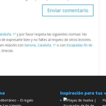
ataluña. 1º
y por favor respeta las siguientes normas: No
e expresarte bien y no faltes al respeto de otros lectores.
 en relación con
Gerona, Cataluña. 1º
o con
Escapadas fin de
. Gracias.
ana
Inspiración para tus v
diterráneo – El regalo
Pl
de San Valentín
en