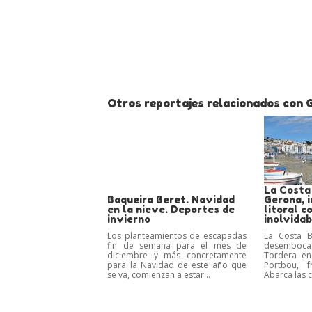
Otros reportajes relacionados con G
La Costa
Baqueira Beret. Navidad
Gerona, 
en la nieve. Deportes de
litoral c
invierno
inolvidab
Los planteamientos de escapadas
La Costa B
fin de semana para el mes de
desemboc
diciembre y más concretamente
Tordera en
para la Navidad de este año que
Portbou, f
se va, comienzan a estar...
Abarca las 