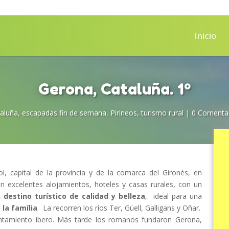
Inicio
Gerona, Cataluña. 1º
aluña
,
escapadas fin de semana
,
Pirineos
,
turismo rural
|
0 Comenta
l, capital de la provincia y de la comarca del Gironés, en
 excelentes alojamientos, hoteles y casas rurales, con un
 destino turístico de calidad y belleza
, ideal para una
la família
. La recorren los ríos Ter, Güell, Galligans y Oñar.
tamiento íbero. Más tarde los romanos fundaron Gerona,