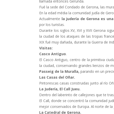
llamada entonces Gerunda.
Fué la sede del Condado de Gerona, las mural
En la edad média la comunidad judía de Geron
Actualmente
la judería de Gerona es un
por los turistas.
Durante los siglos XV, XVI y XVII Gerona sig
la ciudad de los ataques de las tropas france
XIX fué muy dañada, durante la Guerra de In
Visitas:
Casco Antiguo
.
El Casco Antiguo, centro de la primitiva ci
la ciudad, conservando grandes lienzos de m
Passeig de la Muralla,
parando en un prec
Las Casas del Oñar.
Pintorescas casas construidas junto al río O
La Judería, El Call Jueu.
Dentro del laberinto de callejones que te tras
El Call, donde se concentró la comunidad jud
mejor conservados de Europa. Al norte de la 
La Catedral de Gerona.