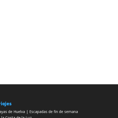
iajes
ayas de Huelva | Escapadas de fin de semana
 la Costa de la Luz