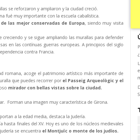
las se reforzaron y ampliaron y la ciudad creció.
a fué muy importante con la escuela cabalística.
a de las mejor conservadas de Europa
, siendo muy visita
ue creciendo y se sigue ampliando las murallas para defender
sas en las contínuas guerras europeas. A principios del siglo
P
dependencia contra Francia.
¿
L
e
udad romana, acoge el patrimonio artístico más importante de
m
uralla que puedes recorrer por
el Passeig Arqueològic y el
D
ioso
mirador con bellas vistas sobre la ciudad.
S
ñar. Forman una imagen muy característica de Girona.
portan a la edad media, destaca la Judería.
ía hasta finales del XV. Hoy es uno de los núcleos medievales
judería se encuentra
el Montjuïc o monte de los judíos.