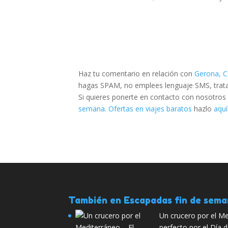
Haz tu comentario en relación con
Gerona, C
hagas SPAM, no emplees lenguaje SMS, trata d
Si quieres ponerte en contacto con nosotros
semana. Ofertas en viajes baratos
hazlo
aquí
También en Escapadas fin de sem
Un crucero por el Me
perfecto por el Día 