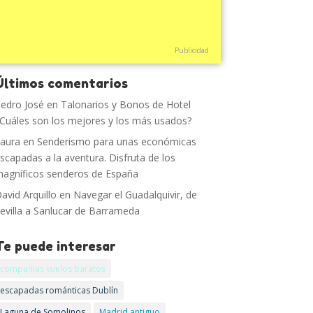
Publicidad
Últimos comentarios
edro José
en
Talonarios y Bonos de Hotel
Cuáles son los mejores y los más usados?
aura
en
Senderismo para unas económicas
scapadas a la aventura. Disfruta de los
agníficos senderos de España
avid Arquillo
en
Navegar el Guadalquivir, de
evilla a Sanlucar de Barrameda
Te puede interesar
compañias vuelos baratos
escapadas románticas Dublín
Laguna de Somolinos
Madrid antiguo