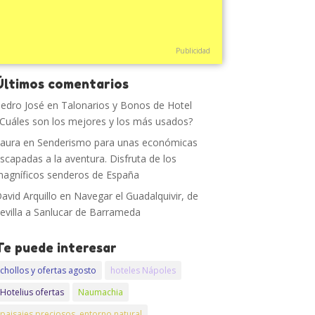
Publicidad
Últimos comentarios
edro José
en
Talonarios y Bonos de Hotel
Cuáles son los mejores y los más usados?
aura
en
Senderismo para unas económicas
scapadas a la aventura. Disfruta de los
agníficos senderos de España
avid Arquillo
en
Navegar el Guadalquivir, de
evilla a Sanlucar de Barrameda
Te puede interesar
chollos y ofertas agosto
hoteles Nápoles
Hotelius ofertas
Naumachia
paisajes preciosos. entorno natural