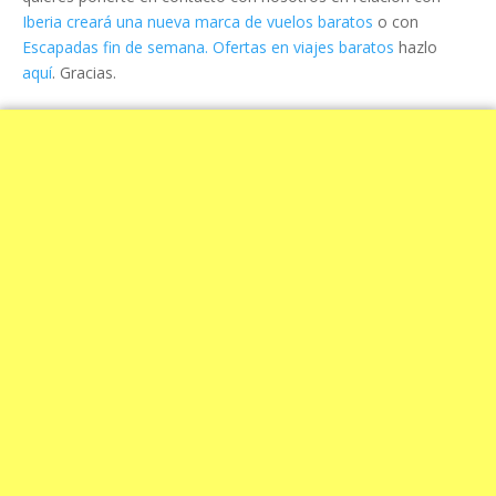
Iberia creará una nueva marca de vuelos baratos
o con
Escapadas fin de semana. Ofertas en viajes baratos
hazlo
aquí
. Gracias.