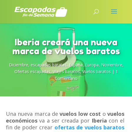
Iberia creará una nueva
marca de vuelos baratos
Diciembre
,
escapadas baratas
,
España
,
Europa
,
Noviembre
,
Ofertas escapadas
,
Viajes baratos
,
Vuelos baratos
|
1
Comentario
Una nueva marca de
vuelos low cost
o
vuelos
económicos
va a ser creada por
Iberia
con el
fin de poder crear
ofertas de vuelos baratos