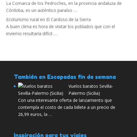
La Comarca de los Pedroches, en la provincia andaluza de
Córdoba, es un auténtico paraíso …
Ecoturismo rural en El Cardoso de la Sierra
A buen clima es hora de visitar los poblados que con el
invierno resultaría difícil …
También en Escapadas fin de semana
Vuelos baratos Sevilla-
Palermo (Sicilia)
Con una interesante oferta de lanzamiento que
contempla el costo de cada billete a un precio de
26,99 euros, la …
Inspiración para tus viajes