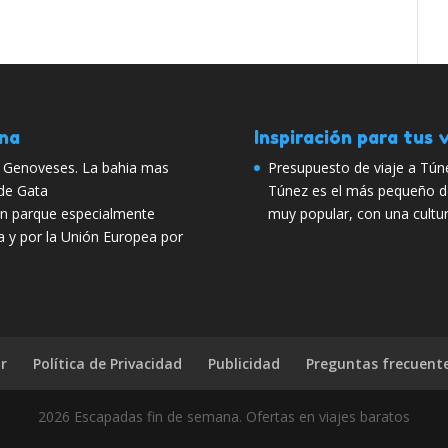
ana
Inspiración para tus v
os Genoveses. La bahia mas
Presupuesto de viaje a Túne
 de Gata
Túnez es el más pequeño de 
un parque especialmente
muy popular, con una cultu
a y por la Unión Europea por
r
Política de Privacidad
Publicidad
Preguntas frecuent
2026 Escapadas fin de semana. Ofertas en viajes baratos