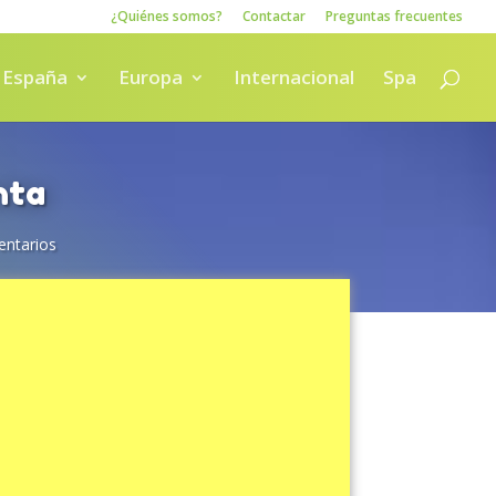
¿Quiénes somos?
Contactar
Preguntas frecuentes
España
Europa
Internacional
Spa
nta
ntarios