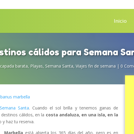
Inicio
stinos cálidos para Semana Sa
capada barata
,
Playas
,
Semana Santa
,
Viajes fin de semana
|
0 Come
Semana Santa
. Cuando el sol brilla y tenemos ganas de
estinos cálidos, en la
costa andaluza, en una isla, en la
o y haz tu reserva.
Marbella
está abierta los 365 días del año, pero es en