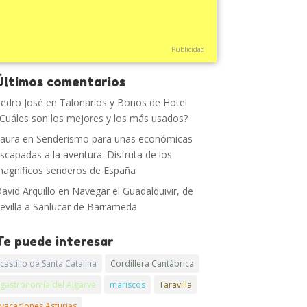
Publicidad
Últimos comentarios
edro José
en
Talonarios y Bonos de Hotel
Cuáles son los mejores y los más usados?
aura
en
Senderismo para unas económicas
scapadas a la aventura. Disfruta de los
agníficos senderos de España
avid Arquillo
en
Navegar el Guadalquivir, de
evilla a Sanlucar de Barrameda
Te puede interesar
castillo de Santa Catalina
Cordillera Cantábrica
gastronomía del Algarve
mariscos
Taravilla
vacaciones Asturias