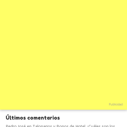
Publicidad
Últimos comentarios
Pedro José
en
Talonarios y Bonos de Hotel ¿Cuáles son los