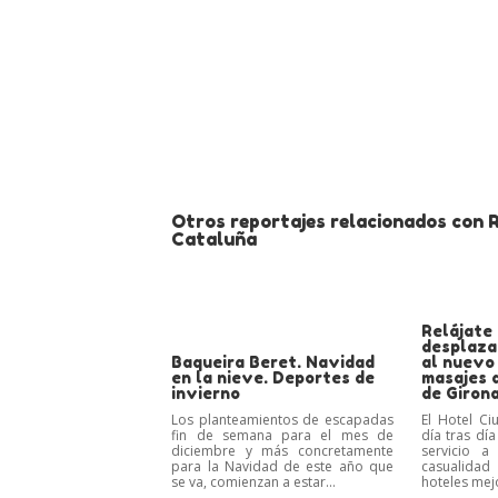
Otros reportajes relacionados con R
Cataluña
Relájate 
desplaza
Baqueira Beret. Navidad
al nuevo 
en la nieve. Deportes de
masajes 
invierno
de Giron
Los planteamientos de escapadas
El Hotel Ci
fin de semana para el mes de
día tras dí
diciembre y más concretamente
servicio a
para la Navidad de este año que
casualidad
se va, comienzan a estar...
hoteles mejo