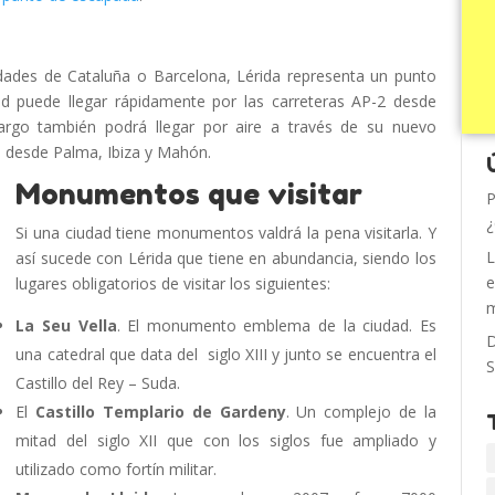
dades de Cataluña o Barcelona, Lérida representa un punto
ted puede llegar rápidamente por las carreteras AP-2 desde
rgo también podrá llegar por aire a través de su nuevo
m desde Palma, Ibiza y Mahón.
Monumentos que visitar
P
¿
Si una ciudad tiene monumentos valdrá la pena visitarla. Y
L
así sucede con Lérida que tiene en abundancia, siendo los
e
lugares obligatorios de visitar los siguientes:
m
La Seu Vella
. El monumento emblema de la ciudad. Es
D
una catedral que data del siglo XIII y junto se encuentra el
S
Castillo del Rey – Suda.
El
Castillo Templario de Gardeny
. Un complejo de la
mitad del siglo XII que con los siglos fue ampliado y
utilizado como fortín militar.