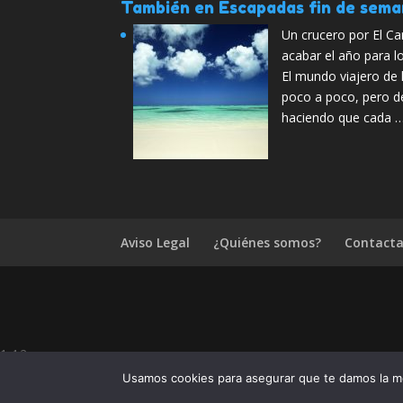
También en Escapadas fin de sem
Un crucero por El C
acabar el año para lo
El mundo viajero de 
poco a poco, pero d
haciendo que cada 
Aviso Legal
¿Quiénes somos?
Contacta
1.4.2
¿Te ha gustado Razones para
Usamos cookies para asegurar que te damos la me