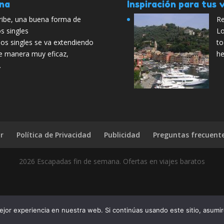
ana
Inspiración para tus v
aribe, una buena forma de
Re
s singles
Lo
los singles se va extendiendo
to
e manera muy eficaz,
he
…
r
Política de Privacidad
Publicidad
Preguntas frecuent
2026 Escapadas fin de semana. Ofertas en viajes baratos
 escaparse a la ciudad de Lérida – Cataluña? Pues díselo a tus amig
jor experiencia en nuestra web. Si continúas usando este sitio, asumi
compártelo con todo el mun