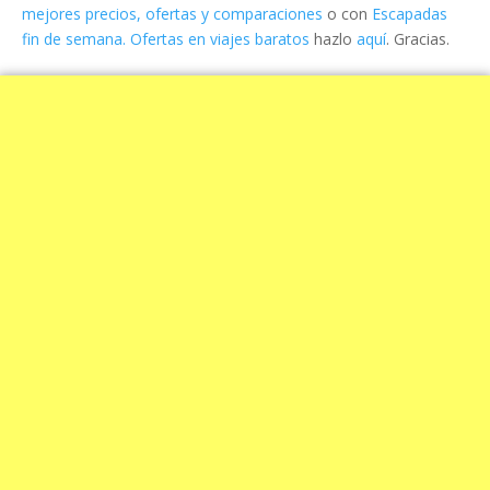
mejores precios, ofertas y comparaciones
o con
Escapadas
fin de semana. Ofertas en viajes baratos
hazlo
aquí
. Gracias.