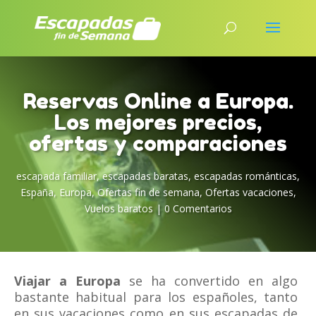
Reservas Online a Europa.
Los mejores precios,
ofertas y comparaciones
escapada familiar
,
escapadas baratas
,
escapadas románticas
,
España
,
Europa
,
Ofertas fin de semana
,
Ofertas vacaciones
,
Vuelos baratos
|
0 Comentarios
Viajar a Europa
se ha convertido en algo
bastante habitual para los españoles, tanto
en sus vacaciones como en sus escapadas de