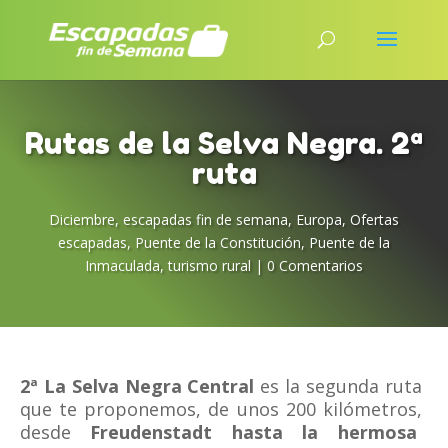
Rutas de la Selva Negra. 2ª
ruta
Diciembre
,
escapadas fin de semana
,
Europa
,
Ofertas
escapadas
,
Puente de la Constitución
,
Puente de la
Inmaculada
,
turismo rural
|
0 Comentarios
2ª La Selva Negra Central
es la segunda ruta
que te proponemos, de unos 200 kilómetros,
desde
Freudenstadt hasta la hermosa