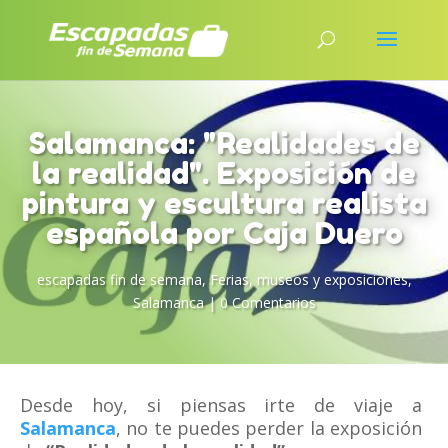
Salamanca: "Realidades de
la realidad". Exposición de
pintura y escultura realista
española por Caja Duero
escapadas fin de semana
,
Ferias, museos y exposiciones
,
Salamanca
|
0 Comentarios
Desde hoy, si piensas irte de viaje a
Salamanca
, no te puedes perder la exposición