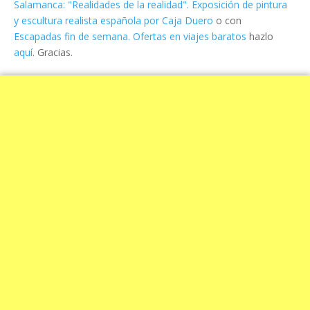
Salamanca: "Realidades de la realidad". Exposición de pintura
y escultura realista española por Caja Duero
o con
Escapadas fin de semana. Ofertas en viajes baratos
hazlo
aquí
. Gracias.