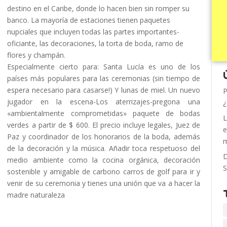
destino en el Caribe, donde lo hacen bien sin romper su
banco.
La mayoría de estaciones tienen paquetes
nupciales que incluyen todas las partes importantes-
oficiante, las decoraciones, la torta de boda, ramo de
flores y champán.
Especialmente cierto para: Santa Lucía es uno de los
países más populares para las ceremonias (sin tiempo de
espera necesario para casarse!) Y lunas de miel.
Un nuevo
P
jugador en la escena-Los aterrizajes-pregona una
¿
«ambientalmente comprometidas» paquete de bodas
L
verdes a partir de $ 600.
El precio incluye legales, Juez de
e
Paz y coordinador de los honorarios de la boda, además
m
de la decoración y la música.
Añadir toca respetuoso del
D
medio ambiente como la cocina orgánica, decoración
S
sostenible y amigable de carbono carros de golf para ir y
venir de su ceremonia y tienes una unión que va a hacer la
madre naturaleza