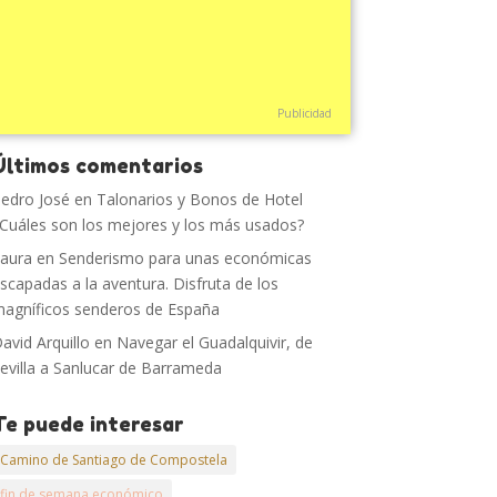
Publicidad
Últimos comentarios
edro José
en
Talonarios y Bonos de Hotel
Cuáles son los mejores y los más usados?
aura
en
Senderismo para unas económicas
scapadas a la aventura. Disfruta de los
agníficos senderos de España
avid Arquillo
en
Navegar el Guadalquivir, de
evilla a Sanlucar de Barrameda
Te puede interesar
Camino de Santiago de Compostela
fin de semana económico