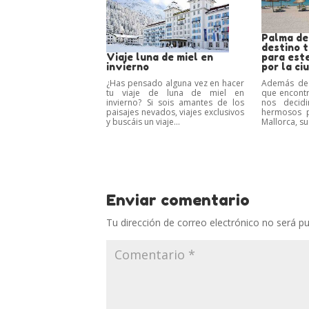
Palma de
destino t
Viaje luna de miel en
para est
invierno
por la ci
¿Has pensado alguna vez en hacer
Además de 
tu viaje de luna de miel en
que encont
invierno? Si sois amantes de los
nos decid
paisajes nevados, viajes exclusivos
hermosos p
y buscáis un viaje...
Mallorca, su
Enviar comentario
Tu dirección de correo electrónico no será pu