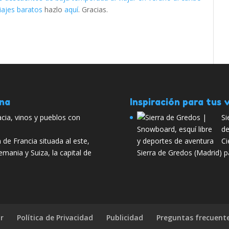
iajes baratos
hazlo
aquí
. Gracias.
ana
Inspiración para tus v
acia, vinos y pueblos con
Si
de
 de Francia situada al este,
Ci
emania y Suiza, la capital de
Sierra de Gredos (Madrid) pa
r
Política de Privacidad
Publicidad
Preguntas frecuent