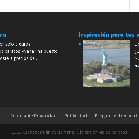
ana
Inspiración para tus v
or solo 3 euros
De
os baratos Ryanair ha puesto
¿Q
oste a precios de …
Nu
au
r
Política de Privacidad
Publicidad
Preguntas frecuent
2026 Escapadas fin de semana. Ofertas en viajes baratos