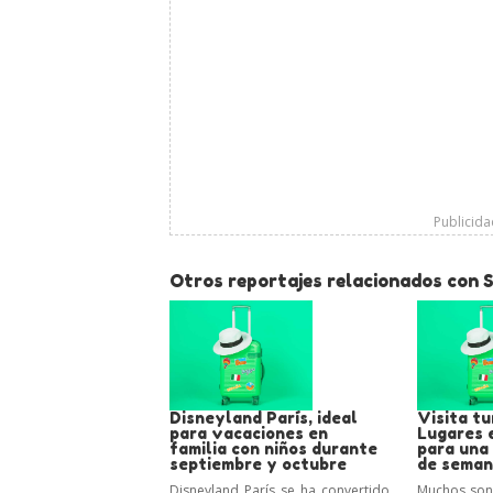
Publicid
Otros reportajes relacionados con 
Disneyland París, ideal
Visita tu
para vacaciones en
Lugares 
familia con niños durante
para una
septiembre y octubre
de seman
Disneyland París se ha convertido
Muchos son l