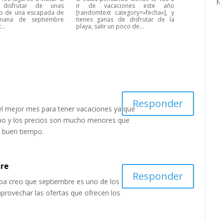
N
 disfrutar de unas
ir de vacaciones este año
 o de una escapada de
[randomtext category=»fecha»], y
mana de septiembre
tienes ganas de disfrutar de la
..
playa, salir un poco de...
Responder
el mejor mes para tener vacaciones ya que
po y los precios son mucho menores que
 buen tiempo.
bre
Responder
iba creo que septiembre es uno de los
provechar las ofertas que ofrecen los