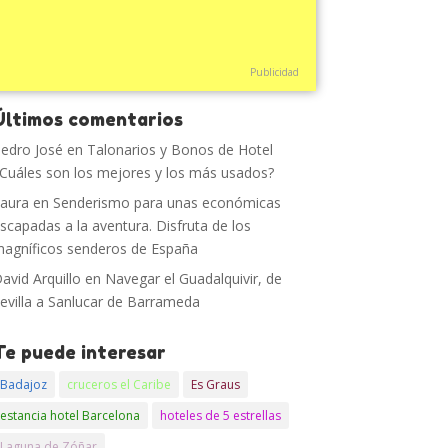
Publicidad
Últimos comentarios
edro José
en
Talonarios y Bonos de Hotel
Cuáles son los mejores y los más usados?
aura
en
Senderismo para unas económicas
scapadas a la aventura. Disfruta de los
agníficos senderos de España
avid Arquillo
en
Navegar el Guadalquivir, de
evilla a Sanlucar de Barrameda
Te puede interesar
Badajoz
cruceros el Caribe
Es Graus
estancia hotel Barcelona
hoteles de 5 estrellas
Laguna de Zóñar