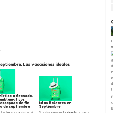
D
m
ad
Septiembre. Las vacaciones ideales
rística a Granada.
E
emblemáticos
 escapada de fin
Islas Baleares en
a de septiembre
Septiembre
E
os lugares a visitar si
Si estás pensando dónde te vas a