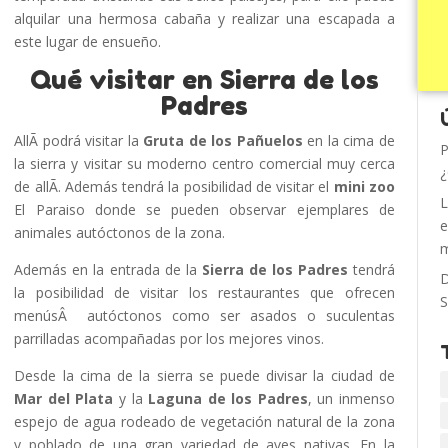
alquilar una hermosa cabaña y realizar una escapada a
este lugar de ensueño.
Qué visitar en Sierra de los
Padres
AllÃ­ podrá visitar la
Gruta de los Pañuelos
en la cima de
P
la sierra y visitar su moderno centro comercial muy cerca
¿
de allÃ­. Además tendrá la posibilidad de visitar el
mini zoo
L
El Paraiso donde se pueden observar ejemplares de
e
animales autóctonos de la zona.
m
Además en la entrada de la
Sierra de los Padres
tendrá
D
la posibilidad de visitar los restaurantes que ofrecen
S
menúsÂ autóctonos como ser asados o suculentas
parrilladas acompañadas por los mejores vinos.
Desde la cima de la sierra se puede divisar la ciudad de
Mar del Plata
y la
Laguna de los Padres
, un inmenso
espejo de agua rodeado de vegetación natural de la zona
y poblado de una gran variedad de aves nativas. En la