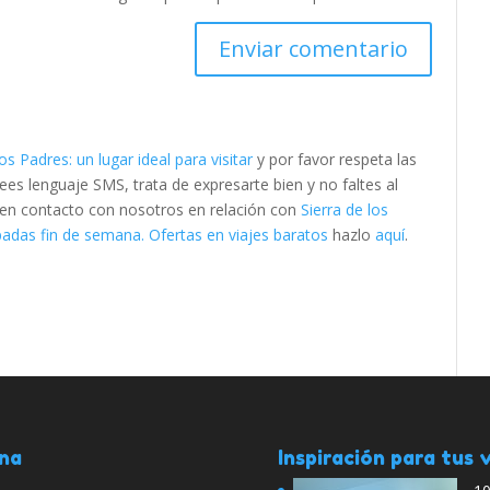
los Padres: un lugar ideal para visitar
y por favor respeta las
s lenguaje SMS, trata de expresarte bien y no faltes al
e en contacto con nosotros en relación con
Sierra de los
adas fin de semana. Ofertas en viajes baratos
hazlo
aquí
.
ana
Inspiración para tus v