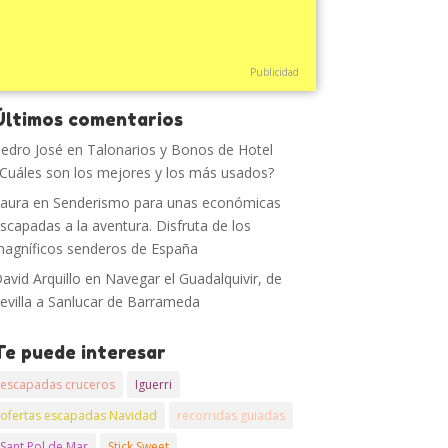
Publicidad
Últimos comentarios
edro José
en
Talonarios y Bonos de Hotel
Cuáles son los mejores y los más usados?
aura
en
Senderismo para unas económicas
scapadas a la aventura. Disfruta de los
agníficos senderos de España
avid Arquillo
en
Navegar el Guadalquivir, de
evilla a Sanlucar de Barrameda
Te puede interesar
escapadas cruceros
Iguerri
ofertas escapadas Navidad
recorridas guiadas
Sant Pol de Mar
Stick Sweet