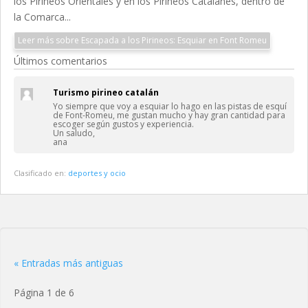
los Pirineos Orientales y en los Pirineos Catalanes, dentro de
la Comarca...
Leer más sobre Escapada a los Pirineos: Esquiar en Font Romeu
Últimos comentarios
Turismo pirineo catalán
Yo siempre que voy a esquiar lo hago en las pistas de esquí
de Font-Romeu, me gustan mucho y hay gran cantidad para
escoger según gustos y experiencia.
Un saludo,
ana
Clasificado en:
deportes y ocio
« Entradas más antiguas
Página 1 de 6