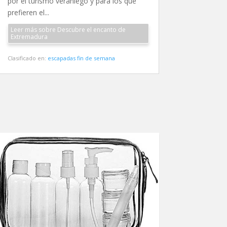
por el turismo veraniego y para los que
prefieren el...
Leer más sobre Descubre el encanto de
Extremadura
Clasificado en:
escapadas fin de semana