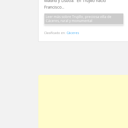
Madrid y Lisboa. En Trujillo nació
Francisco...
Leer más sobre Trujillo, preciosa villa de
Cáceres, rural y monumental
Clasificado en:
Cáceres