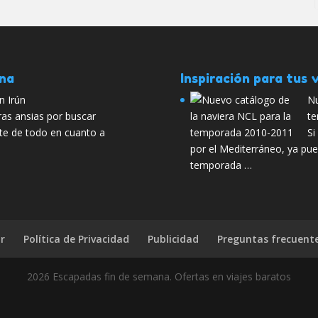
ana
Inspiración para tus v
n Irún
Nu
as ansias por buscar
te
ite de todo en cuanto a
Si
por el Mediterráneo, ya pue
temporada …
r
Política de Privacidad
Publicidad
Preguntas frecuent
2026 Escapadas fin de semana. Ofertas en viajes baratos