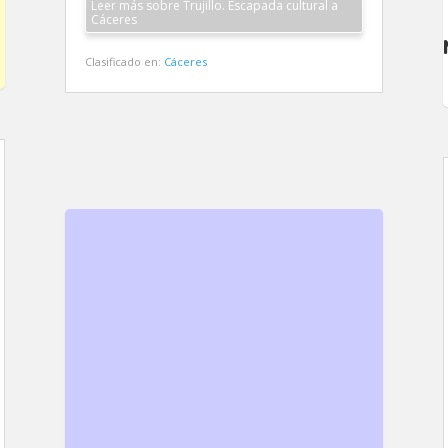
Leer más sobre Trujillo. Escapada cultural a
Cáceres
Clasificado en:
Cáceres