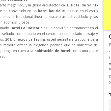
 arte magnífico, y la gloria arquitectónica. El
Hotel de Saint-
 se ha convertido en un
hotel boutique
, es rico en el estilo
o es la tradicional línea de esculturas del vestíbulo y las
n adornos lujosos.
rdinado
Hotel La Boticaria
es un convite a permanecer en el
á diseñado con un patio en el centro, un inmaculado paisaje y
unos 20 kilómetros de
Sevilla
, usted necesitará un coche para
P
 remota ofrece la elegancia pacífica que es indicativa de
¿
, tenga en cuenta la
habitación de hotel
como una parte
ral.
L
e
m
D
S