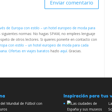
ravés de Europa con estilo – un hotel europeo de moda para
as siguientes normas: No hagas SPAM, no emplees lenguaje
respeto de otros lectores. Si quieres ponerte en contacto con
uropa con estilo – un hotel europeo de moda para cada
ana. Ofertas en viajes baratos
hazlo
aquí
. Gracias.
ana
Inspiración para tus v
al del Mundial de Fútbol con
La
euros
So