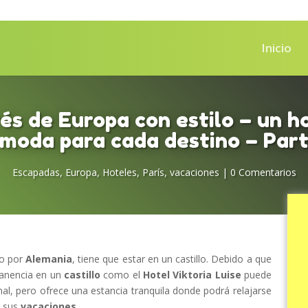
Inicio
vés de Europa con estilo – un h
 moda para cada destino – Part
Escapadas
,
Europa
,
Hoteles
,
París
,
vacaciones
|
0 Comentarios
do por
Alemania
, tiene que estar en un castillo. Debido a que
manencia en un
castillo
como el
Hotel Viktoria Luise
puede
onal, pero ofrece una estancia tranquila donde podrá relajarse
e sus
vacaciones
.