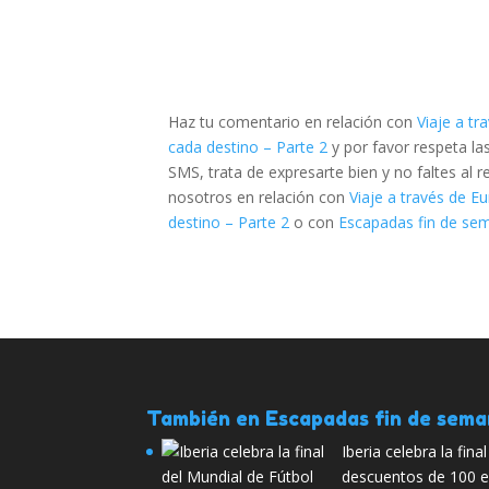
Haz tu comentario en relación con
Viaje a t
cada destino – Parte 2
y por favor respeta l
SMS, trata de expresarte bien y no faltes al 
nosotros en relación con
Viaje a través de E
destino – Parte 2
o con
Escapadas fin de sem
También en Escapadas fin de sem
Iberia celebra la fin
descuentos de 100 