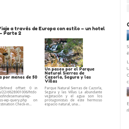
iaje a través de Europa con estilo – un hotel
– Parte 2
S
é
L
U
Un paseo por el Parque
Natural Sierras de
O
a por menos de 50
Cazorla, Segura y las
Villas
c
defined offset: 0 in
Parque Natural Sierras de Cazorla,
/22/d628901006/htdo
Segura y las Villas La abundante
asfindesemana/wp-
vegetación y el agua son los
lass-wp-query.php on
protagonistas de este hermoso
E
stination Check-in...
espacio natural, una...
r