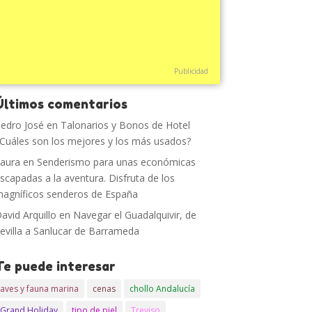
Publicidad
Últimos comentarios
edro José
en
Talonarios y Bonos de Hotel
Cuáles son los mejores y los más usados?
aura
en
Senderismo para unas económicas
scapadas a la aventura. Disfruta de los
agníficos senderos de España
avid Arquillo
en
Navegar el Guadalquivir, de
evilla a Sanlucar de Barrameda
Te puede interesar
aves y fauna marina
cenas
chollo Andalucía
Grand Holiday
tipo de piel
Treviso