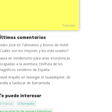
Publicidad
Últimos comentarios
edro José
en
Talonarios y Bonos de Hotel
Cuáles son los mejores y los más usados?
aura
en
Senderismo para unas económicas
scapadas a la aventura. Disfruta de los
agníficos senderos de España
avid Arquillo
en
Navegar el Guadalquivir, de
evilla a Sanlucar de Barrameda
Te puede interesar
El Palmar
El Ronquillo
escapadas fin de semana Pamplona