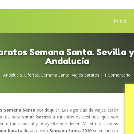
Inicio
aratos Semana Santa. Sevilla 
Andalucía
Andalucía
,
Ofertas
,
Semana Santa
,
Viajes baratos
|
1 Comentario
os Semana Santa
por doquier. Las agencias de viajes están
santes para
viajar barato
a muchísimos destinos, que son
iente tan especial y atrayente que tienen. Y entre las zonas
ada barata
durante esta
Semana Santa 2010
se encuentra