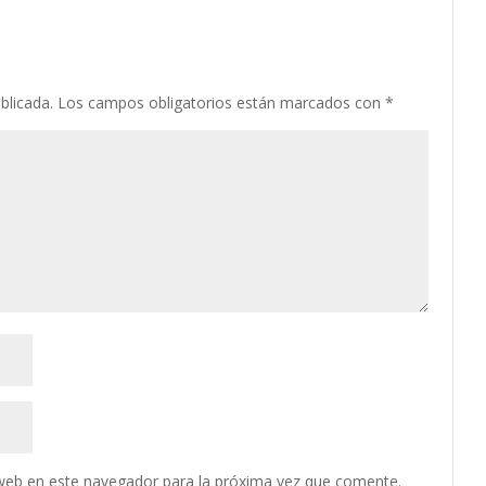
blicada.
Los campos obligatorios están marcados con
*
web en este navegador para la próxima vez que comente.