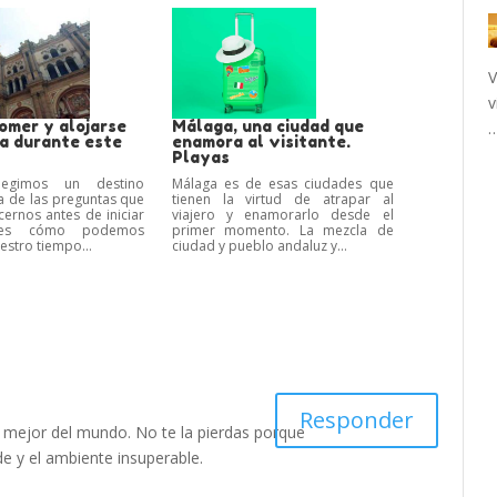
V
v
omer y alojarse
Málaga, una ciudad que
a durante este
enamora al visitante.
Playas
egimos un destino
Málaga es de esas ciudades que
na de las preguntas que
tienen la virtud de atrapar al
ernos antes de iniciar
viajero y enamorarlo desde el
 es cómo podemos
primer momento. La mezcla de
uestro tiempo...
ciudad y pueblo andaluz y...
Responder
a mejor del mundo. No te la pierdas porque
de y el ambiente insuperable.