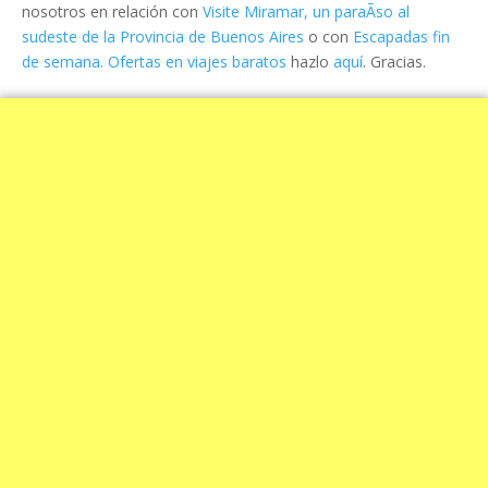
nosotros en relación con
Visite Miramar, un paraÃ­so al
sudeste de la Provincia de Buenos Aires
o con
Escapadas fin
de semana. Ofertas en viajes baratos
hazlo
aquí
. Gracias.