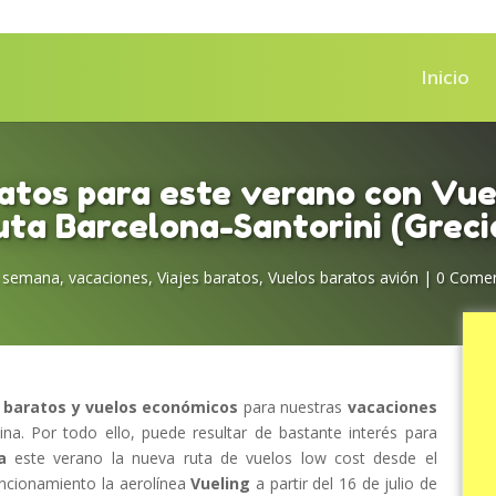
Inicio
atos para este verano con Vue
uta Barcelona-Santorini (Greci
e semana
,
vacaciones
,
Viajes baratos
,
Vuelos baratos avión
|
0 Comen
s baratos y vuelos económicos
para nuestras
vacaciones
na. Por todo ello, puede resultar de bastante interés para
a
este verano la nueva ruta de vuelos low cost desde el
uncionamiento la aerolínea
Vueling
a partir del 16 de julio de