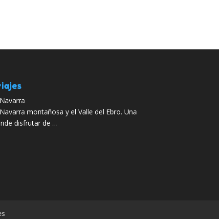
iajes
, Navarra
a Navarra montañosa y el Valle del Ebro. Una
onde disfrutar de …
es