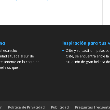
ana
Inspiración para tus v
del estrecho
Olite y su castillo – palacio
lidad situada al sur de
Olite, se encuentra entre l
retamente en la costa de
situación de gran belleza d
belleza, que …
r
Política de Privacidad
Publicidad
Preguntas frecuent