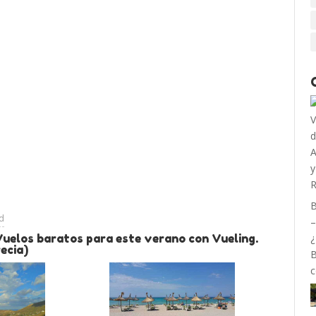
B
ad
–
Vuelos baratos para este verano con Vueling.
¿
ecia)
B
c