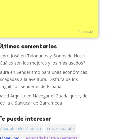
Publicidad
Últimos comentarios
edro José
en
Talonarios y Bonos de Hotel
Cuáles son los mejores y los más usados?
aura
en
Senderismo para unas económicas
scapadas a la aventura. Disfruta de los
agníficos senderos de España
avid Arquillo
en
Navegar el Guadalquivir, de
evilla a Sanlucar de Barrameda
Te puede interesar
Apartahoteles Andorra
crucero barato
El Mar Rojo
escapada barata a Lanzarote