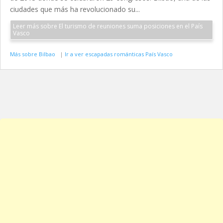
ciudades que más ha revolucionado su...
Leer más sobre El turismo de reuniones suma posiciones en el País
Vasco
Más sobre Bilbao
|
Ir a ver escapadas románticas País Vasco