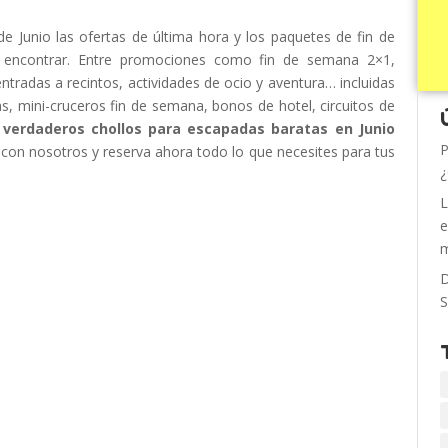
de Junio las ofertas de última hora y los paquetes de fin de
 encontrar. Entre promociones como fin de semana 2×1,
ntradas a recintos, actividades de ocio y aventura… incluidas
s, mini-cruceros fin de semana, bonos de hotel, circuitos de
s
verdaderos chollos para escapadas baratas en Junio
P
no con nosotros y reserva ahora todo lo que necesites para tus
¿
L
e
m
D
S