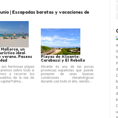
Junio | Escapadas baratas y vacaciones de
 Mallorca, un
urístico ideal
e verano. Paseos
Playas de Alicante:
udad
Carabassi y El Rebollo
sus hermosas playas
Alicante es una de las pocas
raremos sobre todo si
provincias españolas que puede
imos a recorrer los
presumir de unas buenas
ueblos de la isla de
condiciones climatológicas
 capital Palma...
durante casi todo el año, siendo...