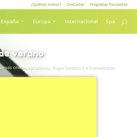
¿Quiénes somos?
Contactar
Preguntas frecuentes
España
Europa
Internacional
Spa
 de verano
servas online
,
vacaciones
,
Viajes baratos
|
0 Comentarios