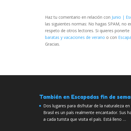
Haz tu comentario en relación con
Junio | E
las siguientes normas: No hagas SPAM, no emp
respeto de otros lectores. Si quieres ponert
baratas y vacaciones de verano
o con
Escapa
Gracias.
También en Escapadas fin de sem
Dos lugares para disfrutar de la naturaleza en 
Brasil es un país realmente encantador. Sus h
a cada turista que visita el país. Está lleno …