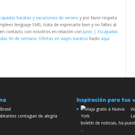
scapadas baratas y vacaciones de verano
y por favor respeta
lees lenguaje SMS, trata de expresarte bien y no faltes al
e en contacto con nosotros en relación con
Junio | Escapadas
das fin de semana. Ofertas en viajes baratos
hazlo
aquí
.
ana
Inspiración para tus v
Brasil
Vi
abitantes contagian de alegría
Le
boletín de noticias, ha pue
…