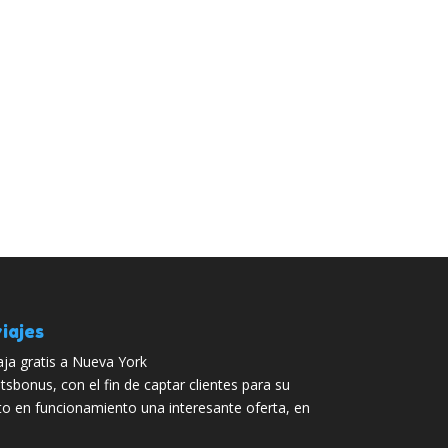
iajes
aja gratis a Nueva York
tsbonus, con el fin de captar clientes para su
sto en funcionamiento una interesante oferta, en