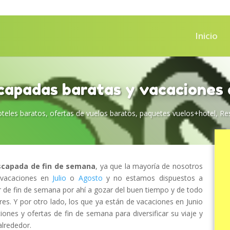
Inicio
scapadas baratas y vacaciones
oteles baratos
,
ofertas de vuelos baratos
,
paquetes vuelos+hotel
,
Re
escapada de fin de semana
, ya que la mayoría de nosotros
vacaciones en
Julio
o
Agosto
y no estamos dispuestos a
lir de fin de semana por ahí a gozar del buen tiempo y de todo
res. Y por otro lado, los que ya están de vacaciones en Junio
ones y ofertas de fin de semana para diversificar su viaje y
alrededor.