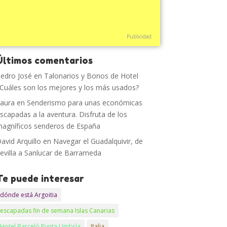
Publicidad
Últimos comentarios
edro José
en
Talonarios y Bonos de Hotel
Cuáles son los mejores y los más usados?
aura
en
Senderismo para unas económicas
scapadas a la aventura. Disfruta de los
agníficos senderos de España
avid Arquillo
en
Navegar el Guadalquivir, de
evilla a Sanlucar de Barrameda
Te puede interesar
dónde está Argoitia
escapadas fin de semana Islas Canarias
Hotel Barceló Punta Umbría
Italia