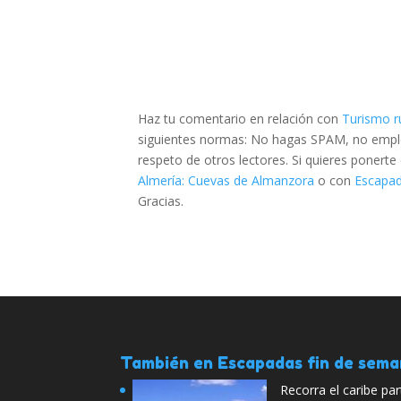
Haz tu comentario en relación con
Turismo r
siguientes normas: No hagas SPAM, no emplee
respeto de otros lectores. Si quieres ponert
Almería: Cuevas de Almanzora
o con
Escapad
Gracias.
También en Escapadas fin de sem
Recorra el caribe p