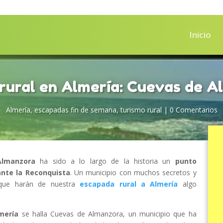
Inicio
rural en Almería: Cuevas de 
Almería
,
escapadas fin de semana
,
turismo rural
|
0 Comentarios
Almanzora
ha sido a lo largo de la historia un
punto
ante la Reconquista
. Un municipio con muchos secretos y
ue harán de nuestra
escapada rural a Almería
algo
mería
se halla Cuevas de Almanzora, un municipio que ha