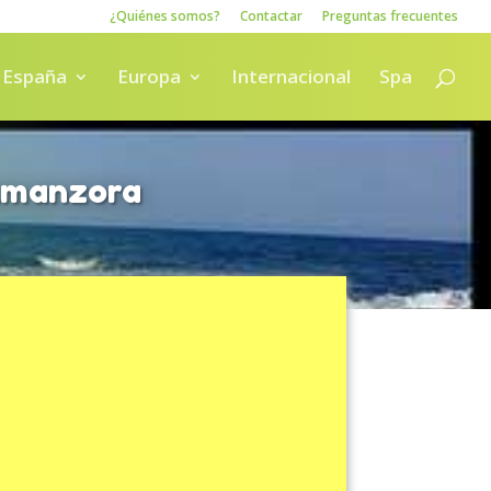
¿Quiénes somos?
Contactar
Preguntas frecuentes
España
Europa
Internacional
Spa
Almanzora