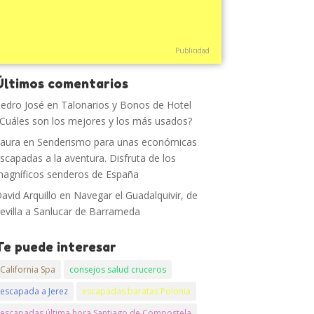
Publicidad
Últimos comentarios
edro José
en
Talonarios y Bonos de Hotel
Cuáles son los mejores y los más usados?
aura
en
Senderismo para unas económicas
scapadas a la aventura. Disfruta de los
agníficos senderos de España
avid Arquillo
en
Navegar el Guadalquivir, de
evilla a Sanlucar de Barrameda
Te puede interesar
California Spa
consejos salud cruceros
escapada a Jerez
escapadas baratas Polonia
escapadas última hora Santiago de Compostela