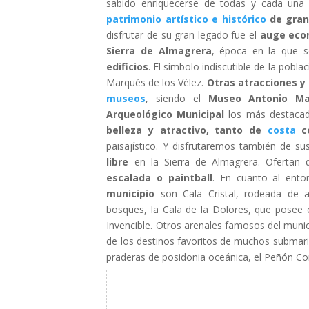
sabido enriquecerse de todas y cada una 
patrimonio artístico e histórico
de gran
disfrutar de su gran legado fue el
auge econ
Sierra de Almagrera
, época en la que 
edificios
. El símbolo indiscutible de la pobla
Marqués de los Vélez.
Otras atracciones y
museos
, siendo el
Museo Antonio M
Arqueológico Municipal
los más destacad
belleza y atractivo, tanto de
costa
co
paisajístico. Y disfrutaremos también de s
libre
en la Sierra de Almagrera. Ofertan
escalada o paintball
. En cuanto al ento
municipio
son Cala Cristal, rodeada de a
bosques, la Cala de la Dolores, que posee 
Invencible. Otros arenales famosos del munic
de los destinos favoritos de muchos submarin
praderas de posidonia oceánica, el Peñón Cort