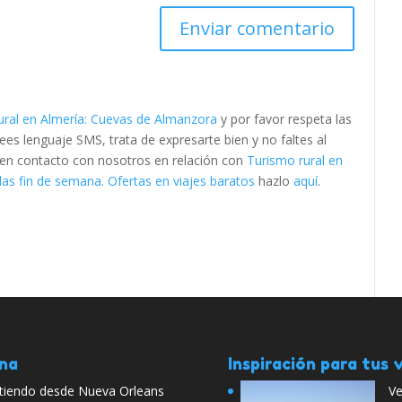
ural en Almería: Cuevas de Almanzora
y por favor respeta las
s lenguaje SMS, trata de expresarte bien y no faltes al
e en contacto con nosotros en relación con
Turismo rural en
as fin de semana. Ofertas en viajes baratos
hazlo
aquí
.
ana
Inspiración para tus v
artiendo desde Nueva Orleans
Ve