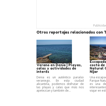
Publicid
Otros reportajes relacionados con 
Escapada
Verano en Denia | Playas,
costa de
calas y actividades de
Natural 
interés
Níjar
Denia es un auténtico paraíso
Una escapad
veraniego. En esta ciudad
Parque Natu
alicantina, podemos disfrutar de
es una de
las playas y calas que más nos
interesant
apetezcan y también de...
viajar en es