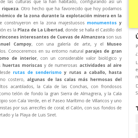
de las culturas que la han habitado, configurando así un
 riqueza
. Otro hecho que ha favorecido que hoy podamos
ómico de la zona durante la explotación minera en la
se construyeron en la zona majestuosos
monumentos
y
ción es la
Plaza de La Libertad
, donde se halla el Castillo del
 rincones interesantes de Cuevas de Almanzora
son sus
anuel Campoy
, con una galería de arte, y el
Museo
P
os. Conoceremos en su entorno natural
parajes de gran
¿
mo de interior
, con un considerable valor biológico y
L
us
huertas moriscas
y de numerosas
actividades al aire
e
 desde
rutas de senderismo
y rutas a caballo, hasta
m
rno costero,
algunas de las calas más hermosas del
D
ltos acantilados, la Cala de las Conchas, con frondosos
S
como telón de fondo la gran Sierra de Almagrera, y la Cala
ipio son Cala Verde, en el Paseo Marítimo de Villaricos y uno
istas por sus arrecifes de coral; el Calón, con sus fondos de
ado y la Playa de Luis Siret.