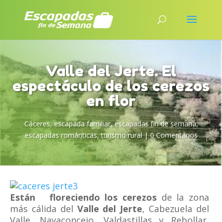
Valle del Jerte. El
espectáculo de los cerezos
en flor
Cáceres
,
escapada familiar
,
escapadas fin de semana
,
escapadas románticas
,
turismo rural
|
0 Comentarios
Están floreciendo los cerezos
de la zona
más cálida del
Valle del Jerte
, Cabezuela del
Valle, Navaconcejo, Valdastillas y Rebollar,