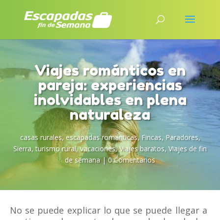
Viajes románticos en
pareja: experiencias
inolvidables en plena
naturaleza
casas rurales
,
escapadas románticas
,
Fincas
,
Paradores
,
Sierra
,
turismo rural
,
vacaciones
,
Viajes baratos
,
Viajes de fin
de semana
|
0 Comentarios
No se puede explicar lo que se puede llegar a