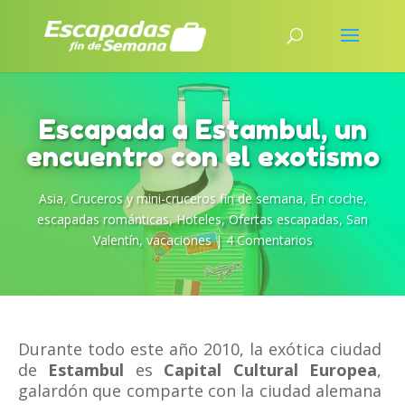
Escapada a Estambul, un
encuentro con el exotismo
Asia
,
Cruceros y mini-cruceros fin de semana
,
En coche
,
escapadas románticas
,
Hoteles
,
Ofertas escapadas
,
San
Valentín
,
vacaciones
|
4 Comentarios
Durante todo este año 2010, la exótica ciudad
de
Estambul
es
Capital Cultural Europea
,
galardón que comparte con la ciudad alemana